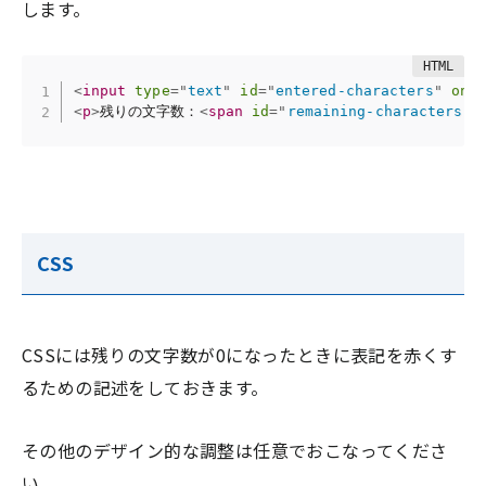
します。
<
input
type
=
"
text
"
id
=
"
entered-characters
"
oni
<
p
>
残りの文字数：
<
span
id
=
"
remaining-characters
"
>
CSS
CSSには残りの文字数が0になったときに表記を赤くす
るための記述をしておきます。
その他のデザイン的な調整は任意でおこなってくださ
い。