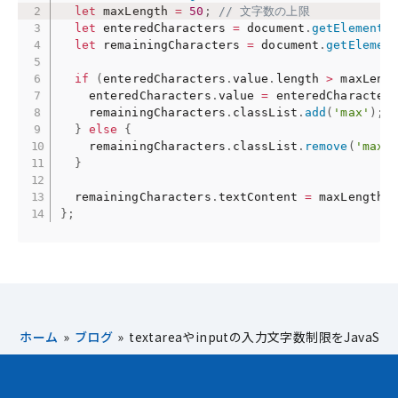
let
 maxLength 
=
50
;
// 文字数の上限
let
 enteredCharacters 
=
 document
.
getElementB
let
 remainingCharacters 
=
 document
.
getElemen
if
(
enteredCharacters
.
value
.
length 
>
 maxLeng
    enteredCharacters
.
value 
=
 enteredCharacter
    remainingCharacters
.
classList
.
add
(
'max'
)
;
}
else
{
    remainingCharacters
.
classList
.
remove
(
'max'
}
  remainingCharacters
.
textContent 
=
 maxLength 
}
;
ホーム
»
ブログ
»
textareaやinputの入力文字数制限をJavaSc