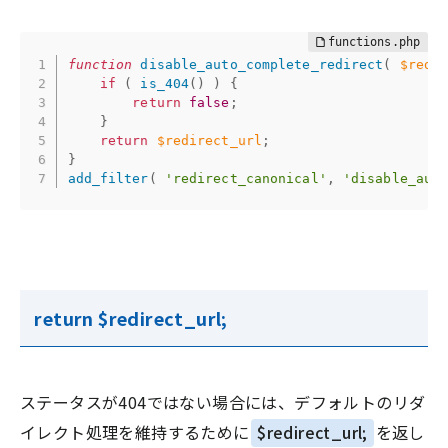
function
disable_auto_complete_redirect
(
$redi
if
(
is_404
(
)
)
{
return
false
;
}
return
$redirect_url
;
}
add_filter
(
'redirect_canonical'
,
'disable_aut
return $redirect_url;
ステータスが404ではない場合には、デフォルトのリダ
イレクト処理を維持するために
$redirect_url;
を返し