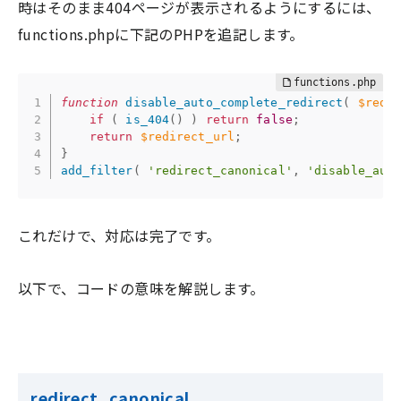
時はそのまま404ページが表示されるようにするには、
functions.phpに下記のPHPを追記します。
function
disable_auto_complete_redirect
(
$redi
if
(
is_404
(
)
)
return
false
;
return
$redirect_url
;
}
add_filter
(
'redirect_canonical'
,
'disable_aut
これだけで、対応は完了です。
以下で、コードの意味を解説します。
redirect_canonical